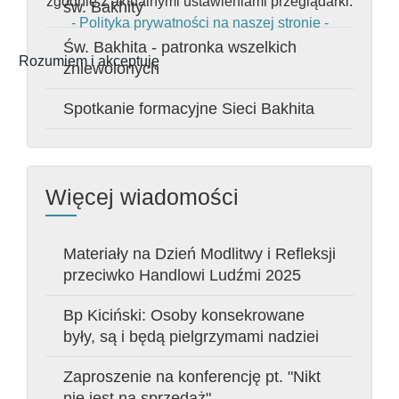
zgodnie z aktualnymi ustawieniami przeglądarki.
św. Bakhity
- Polityka prywatności na naszej stronie -
Św. Bakhita - patronka wszelkich
Rozumiem i akceptuję
zniewolonych
Spotkanie formacyjne Sieci Bakhita
Więcej wiadomości
Materiały na Dzień Modlitwy i Refleksji
przeciwko Handlowi Ludźmi 2025
Bp Kiciński: Osoby konsekrowane
były, są i będą pielgrzymami nadziei
Zaproszenie na konferencję pt. "Nikt
nie jest na sprzedaż"