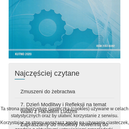
Najczęściej czytane
Zmuszeni do żebractwa
7. Dzień Modlitwy i Refleksji na temat
Ta strona wykorzystuje ciasteczka (cookies) używane w celach
Walki z Handlem Ludźmi
statystycznych oraz by ułatwić korzystanie z serwisu.
Korzystając ze strony wyrażasz zgodę na używanie ciasteczek,
Zapraszamy do modlitwy Nowenną do