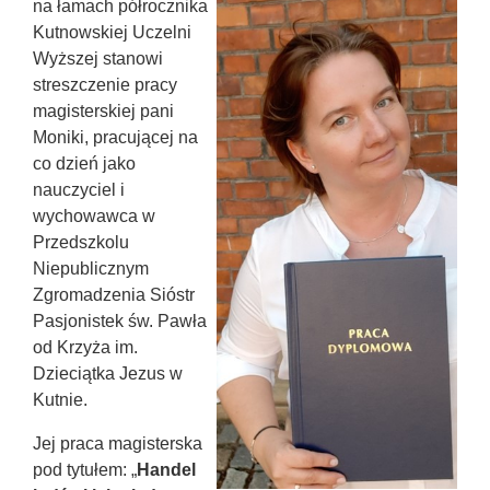
na łamach półrocznika
Kutnowskiej Uczelni
Wyższej stanowi
streszczenie pracy
magisterskiej pani
Moniki, pracującej na
co dzień jako
nauczyciel i
wychowawca w
Przedszkolu
Niepublicznym
Zgromadzenia Sióstr
Pasjonistek św. Pawła
od Krzyża im.
Dzieciątka Jezus w
Kutnie.
Jej praca magisterska
pod tytułem: „
Handel